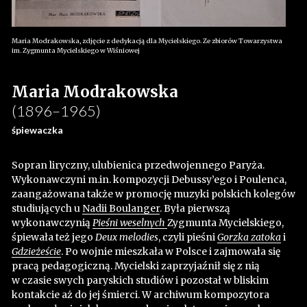
Maria Modrakowska, zdjęcie z dedykacją dla Mycielskiego. Ze zbiorów Towarzystwa
im. Zygmunta Mycielskiego w Wiśniowej
Maria Modrakowska
(1896–1965)
śpiewaczka
Sopran liryczny, ulubienica przedwojennego Paryża.
Wykonawczyni m.in. kompozycji Debussy’ego i Poulenca,
zaangażowana także w promocję muzyki polskich kolegów
studiujących u
Nadii Boulanger
. Była pierwszą
wykonawczynią
Pieśni weselnych
Zygmunta Mycielskiego,
śpiewała też jego
Deux melodies
, czyli pieśni
Gorzka zatoka
i
Gdzieżeście
. Po wojnie mieszkała w Polsce i zajmowała się
pracą pedagogiczną. Mycielski zaprzyjaźnił się z nią
w czasie swych paryskich studiów i pozostał w bliskim
kontakcie aż do jej śmierci. W archiwum kompozytora