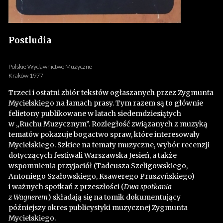
Postludia
Polskie Wydawnictwo Muzyczne
Kraków 1977
Trzeci i ostatni zbiór tekstów ogłaszanych przez Zygmunta
Mycielskiego na łamach prasy. Tym razem są to głównie
felietony publikowane w latach siedemdziesiątych
w „Ruchu Muzycznym”. Rozległość związanych z muzyką
tematów pokazuje bogactwo spraw, które interesowały
Mycielskiego. Szkice na tematy muzyczne, wybór recenzji
dotyczących festiwali Warszawska Jesień, a także
wspomnienia przyjaciół (Tadeusza Szeligowskiego,
Antoniego Szałowskiego, Ksawerego Pruszyńskiego)
i ważnych spotkań z przeszłości (
Dwa spotkania
z Wagnerem
) składają się na tomik dokumentujący
późniejszy okres publicystyki muzycznej Zygmunta
Mycielskiego.