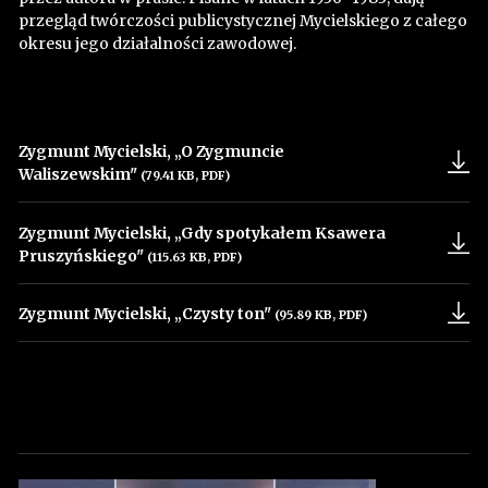
przegląd twórczości publicystycznej Mycielskiego z całego
okresu jego działalności zawodowej.
Zygmunt Mycielski, „O Zygmuncie
Waliszewskim"
(79.41 KB, PDF)
Uwaga, link zostanie otwarty w nowym oknie
Zygmunt Mycielski, „Gdy spotykałem Ksawera
Pruszyńskiego"
(115.63 KB, PDF)
Uwaga, link zostanie otwarty w nowym oknie
Zygmunt Mycielski, „Czysty ton"
(95.89 KB, PDF)
Uwaga, link zostanie otwarty w nowym oknie