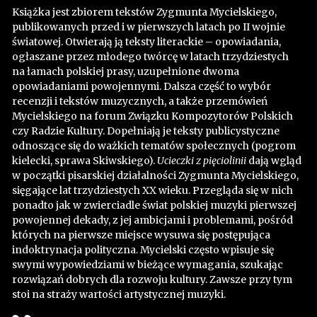
Książka jest zbiorem tekstów Zygmunta Mycielskiego,
publikowanych przed i w pierwszych latach po II wojnie
światowej. Otwierają ją teksty literackie – opowiadania,
ogłaszane przez młodego twórcę w latach trzydziestych
na łamach polskiej prasy, uzupełnione dwoma
opowiadaniami powojennymi. Dalsza część to wybór
recenzji i tekstów muzycznych, a także przemówień
Mycielskiego na forum Związku Kompozytorów Polskich
czy Radzie Kultury. Dopełniają je teksty publicystyczne
odnoszące się do ważkich tematów społecznych (pogrom
kielecki, sprawa Skiwskiego).
Ucieczki z pięciolinii
dają wgląd
w początki pisarskiej działalności Zygmunta Mycielskiego,
sięgające lat trzydziestych XX wieku. Przegląda się w nich
ponadto jak w zwierciadle świat polskiej muzyki pierwszej
powojennej dekady, z jej ambicjami i problemami, pośród
których na pierwsze miejsce wysuwa się postępująca
indoktrynacja polityczna. Mycielski często wpisuje się
swymi wypowiedziami w bieżące wymagania, szukając
rozwiązań dobrych dla rozwoju kultury. Zawsze przy tym
stoi na straży wartości artystycznej muzyki.