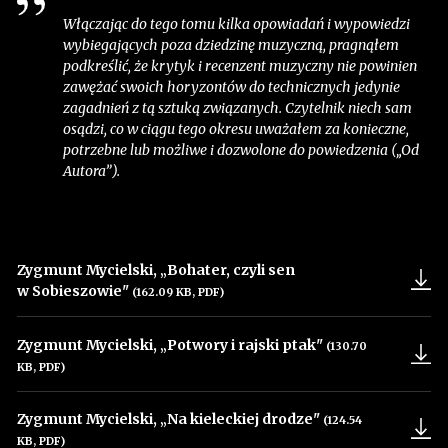
Włączając do tego tomu kilka opowiadań i wypowiedzi
wybiegających poza dziedzinę muzyczną, pragnąłem
podkreślić, że krytyk i recenzent muzyczny nie powinien
zawężać swoich horyzontów do technicznych jedynie
zagadnień z tą sztuką związanych. Czytelnik niech sam
osądzi, co w ciągu tego okresu uważałem za konieczne,
potrzebne lub możliwe i dozwolone do powiedzenia („Od
Autora”)
.
Zygmunt Mycielski, „Bohater, czyli sen
w Sobieszowie"
(162.09 KB, PDF)
Uwaga, link zostanie otwarty w nowym oknie
Zygmunt Mycielski, „Potwory i rajski ptak"
(130.70
KB, PDF)
Uwaga, link zostanie otwarty w nowym oknie
Zygmunt Mycielski, „Na kieleckiej drodze"
(124.54
KB, PDF)