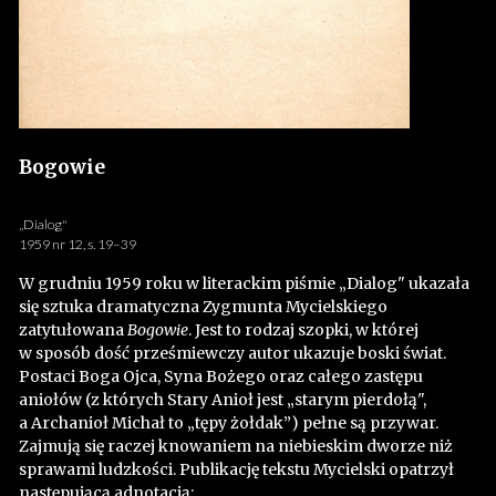
Bogowie
„Dialog"
1959 nr 12, s. 19–39
W grudniu 1959 roku w literackim piśmie „Dialog" ukazała
się sztuka dramatyczna Zygmunta Mycielskiego
zatytułowana
Bogowie
. Jest to rodzaj szopki, w której
w sposób dość prześmiewczy autor ukazuje boski świat.
Postaci Boga Ojca, Syna Bożego oraz całego zastępu
aniołów (z których Stary Anioł jest „starym pierdołą",
a Archanioł Michał to „tępy żołdak”) pełne są przywar.
Zajmują się raczej knowaniem na niebieskim dworze niż
sprawami ludzkości. Publikację tekstu Mycielski opatrzył
następującą adnotacją: