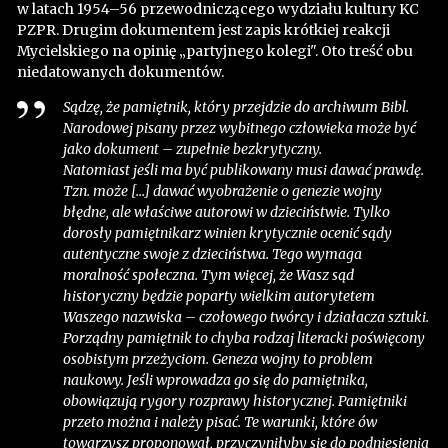
w latach 1954–56 przewodniczącego wydziału kultury KC
PZPR. Drugim dokumentem jest zapis krótkiej reakcji
Mycielskiego na opinię „partyjnego kolegi". Oto treść obu
niedatowanych dokumentów.
Sądzę, że pamiętnik, który przejdzie do archiwum Bibl.
Narodowej pisany przez wybitnego człowieka może być
jako dokument – zupełnie bezkrytyczny.
Natomiast jeśli ma być publikowany musi dawać prawdę.
Tzn. może [...] dawać wyobrażenie o genezie wojny
błędne, ale właściwe autorowi w dzieciństwie. Tylko
dorosły pamiętnikarz winien krytycznie ocenić sądy
autentyczne swoje z dzieciństwa. Tego wymaga
moralność społeczna. Tym więcej, że Wasz sąd
historyczny będzie poparty wielkim autorytetem
Waszego nazwiska – czołowego twórcy i działacza sztuki.
Porządny pamiętnik to chyba rodzaj literacki poświęcony
osobistym przeżyciom. Geneza wojny to problem
naukowy. Jeśli wprowadza go się do pamiętnika,
obowiązują rygory rozprawy historycznej. Pamiętniki
przeto można i należy pisać. Te warunki, które ów
towarzysz proponował, przyczyniłyby się do podniesienia