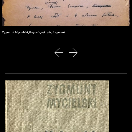
Zygmunt Mycielski,
Bogowie
, rękopis, fragment
poprzedni slajd
następny slajd