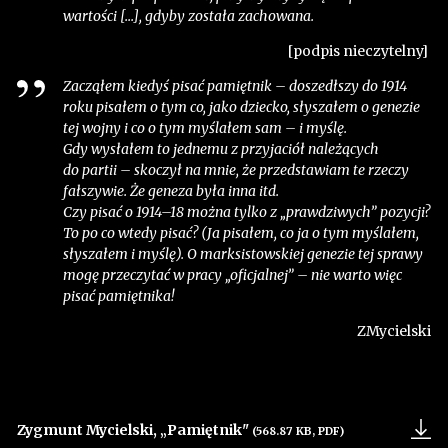
wartości [...], gdyby została zachowana.
[podpis nieczytelny]
Zacząłem kiedyś pisać pamiętnik – doszedłszy do 1914
roku pisałem o tym co, jako dziecko, słyszałem o genezie
tej wojny i co o tym myślałem sam – i myślę.
Gdy wysłałem to jednemu z przyjaciół należących
do partii – skoczył na mnie, że przedstawiam te rzeczy
fałszywie. Że geneza była inna itd.
Czy pisać o 1914–18 można tylko z „prawdziwych” pozycji?
To po co wtedy pisać? (Ja pisałem, co ja o tym myślałem,
słyszałem i myślę). O marksistowskiej genezie tej sprawy
mogę przeczytać w pracy „oficjalnej” – nie warto więc
pisać pamiętnika!
ZMycielski
Zygmunt Mycielski, „Pamiętnik"
(568.87 KB, PDF)