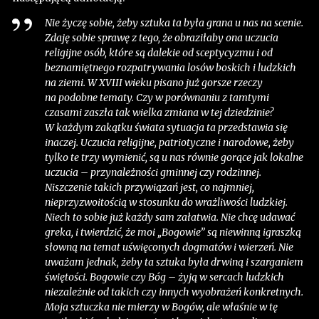
Nie życzę sobie, żeby sztuka ta była grana u nas na scenie.
Zdaję sobie sprawę z tego, że obraziłaby ona uczucia
religijne osób, które są dalekie od sceptycyzmu i od
beznamiętnego rozpatrywania losów boskich i ludzkich
na ziemi. W XVIII wieku pisano już gorsze rzeczy
na podobne tematy. Czy w porównaniu z tamtymi
czasami zaszła tak wielka zmiana w tej dziedzinie?
W każdym zakątku świata sytuacja ta przedstawia się
inaczej. Uczucia religijne, patriotyczne i narodowe, żeby
tylko te trzy wymienić, są u nas równie gorące jak lokalne
uczucia – przynależności gminnej czy rodzinnej.
Niszczenie takich przywiązań jest, co najmniej,
nieprzyzwoitością w stosunku do wrażliwości ludzkiej.
Niech to sobie już każdy sam załatwia. Nie chcę udawać
greka, i twierdzić, że moi „Bogowie” są niewinną igraszką
słowną na temat uświęconych dogmatów i wierzeń. Nie
uważam jednak, żeby ta sztuka była drwiną i szarganiem
świętości. Bogowie czy Bóg – żyją w sercach ludzkich
niezależnie od takich czy innych wyobrażeń konkretnych.
Moja sztuczka nie mierzy w Bogów, ale właśnie w tę