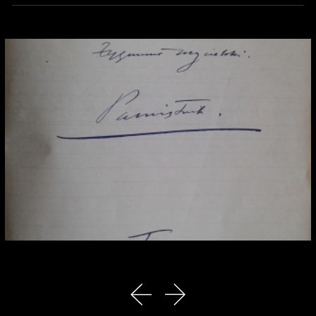
Uwaga, link zostanie otwarty w nowym oknie
poprzedni slajd
następny slajd