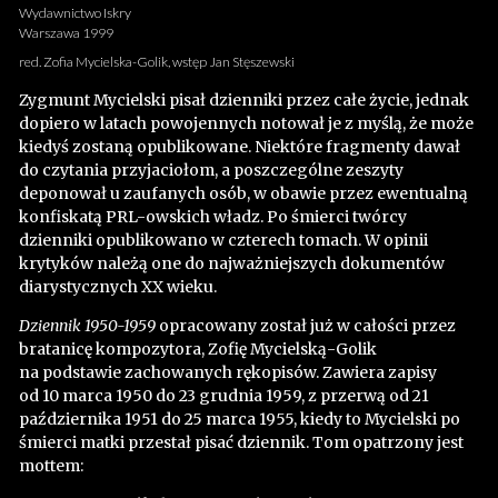
Wydawnictwo Iskry
Warszawa 1999
red. Zofia Mycielska-Golik, wstęp Jan Stęszewski
Zygmunt Mycielski pisał dzienniki przez całe życie, jednak
dopiero w latach powojennych notował je z myślą, że może
kiedyś zostaną opublikowane. Niektóre fragmenty dawał
do czytania przyjaciołom, a poszczególne zeszyty
deponował u zaufanych osób, w obawie przez ewentualną
konfiskatą PRL-owskich władz. Po śmierci twórcy
dzienniki opublikowano w czterech tomach. W opinii
krytyków należą one do najważniejszych dokumentów
diarystycznych XX wieku.
Dziennik 1950-1959
opracowany został już w całości przez
bratanicę kompozytora, Zofię Mycielską-Golik
na podstawie zachowanych rękopisów. Zawiera zapisy
od 10 marca 1950 do 23 grudnia 1959, z przerwą od 21
października 1951 do 25 marca 1955, kiedy to Mycielski po
śmierci matki przestał pisać dziennik. Tom opatrzony jest
mottem: