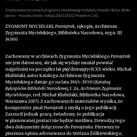
Zrealizowano w ramach programu Narodowego Instytutu Muzyki i Tańca „Białe
plamy – muzyka i taniec” edycja 2021/2022, Projekt nr 210.
ZYGMUNT MYCIELSKI,
Pamiętnik
, rękopis, Archiwum
Zygmunta Mycielskiego, Biblioteka Narodowa, sygn. III
14360.
Zachowany w archiwach Zygmunta Mycielskiego
Pamiętnik
nie jest datowany, ale jak się wydaje musiał powstać
najpóźniej na początku lat pięćdziesiątych XX wieku. Michał
Klubiński, autor katalogu Archiwum Zygmunta
Mycielskiego datuje go na lata 1945–1950 (
Katalog
Rękopisów Biblioteki Narodowej
, t. 24,
Archiwum Zygmunta
Mycielskieg
o, red. Michał Klubiński, Biblioteka Narodowa,
Warszawa 2017). Z zachowanych materiałów wynika, że
kompozytor pisał
Pamiętnik
z myślą o jego publikacji.
Zarzucił jednak pracę, świadomy, że publikacja
w planowanej postaci nie będzie możliwa. Dowodzą tego
dwa dokumenty dołączone do
Pamiętnika
. Pierwszy to
pisemna opinia adresowana do Stefana Żółkiewskiego,